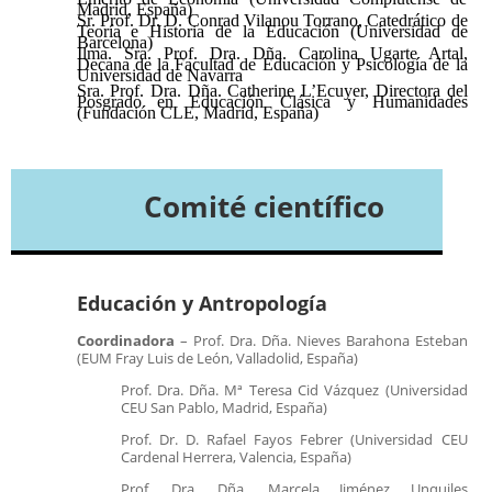
Madrid, España)
Sr. Prof. Dr. D. Conrad Vilanou Torrano, Catedrático de
Teoría e Historia de la Educación (Universidad de
Barcelona)
Ilma. Sra. Prof. Dra. Dña. Carolina Ugarte Artal,
Decana de la Facultad de Educación y Psicología de la
Universidad de Navarra
Sra. Prof. Dra. Dña. Catherine L’Ecuyer, Directora del
Posgrado en Educación Clásica y Humanidades
(Fundación CLE, Madrid, España)
Comité científico
Educación y Antropología
Coordinadora
– Prof. Dra. Dña. Nieves Barahona Esteban
(EUM Fray Luis de León, Valladolid, España)
Prof. Dra. Dña. Mª Teresa Cid Vázquez (Universidad
CEU San Pablo, Madrid, España)
Prof. Dr. D. Rafael Fayos Febrer (Universidad CEU
Cardenal Herrera, Valencia, España)
Prof. Dra. Dña. Marcela Jiménez Unquiles