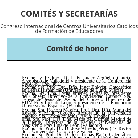
COMITÉS Y SECRETARÍAS
Congreso Internacional de Centros Universitarios Católicos
de Formación de Educadores
Comité de honor
Excmo. y Rvdmo. D. Luis Javier Argüello García,
Arzobispo de Valladolid y presidente de la Conferencia
Episcopal Española
Excma. Sra. Prof. Dra. Dña. Inger Enkvist, Catedrática
en Letras Hispánicas (Universidad de Lund, Suecia)
Excma. Sra. Dña. Lydia Jiménez González, presidente
del Consejo Directivo de la Universidad Católica Sta.
Teresa de Jesús de Ávila, del Consejo Directivo de
EUM Fray Luis de León, y presidente de la Fundación
Universitaria Española (España)
Excma. Sra. Rectora Magfca. Prof. Dra. Dña. María del
Rosario Sáez de Yuguero, Rectora de la Universidad
Católica Sta. Teresa de Jesús (Ávila, España)
Ilma. Sra. Prof. Dra. Dña. María del Carmen Madrid de
la Fuente, Directora de la Escuela Universitaria de
Magisterio Fray Luis de León (Valladolid)
Excmo. Sr. Prof. Dr. D. José Alfredo Peris (Ex-Rector
de la Universidad Católica de Valencia)
Excmo. Sr. Prof. Dr. D. José Tomás Raga, Catedrático
Emérito de Economía (Universidad Complutense de